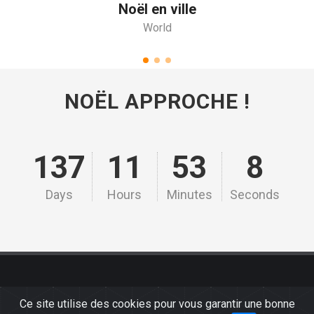
Noël en ville
World
NOËL APPROCHE !
137
11
53
8
Days
Hours
Minutes
Seconds
Copyrights © Tous droits réservés.
Ce site utilise des cookies pour vous garantir une bonne
Home
/
CGU
/
Contact